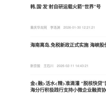
韩.国‘发’射自研运载火箭“世界”号
重庆华龙网
李洛渊
2026-01-30 12:21:21
海南离岛.免税新政正式实施 海峡股
新京报
王石川
2026-02-11 14:43:21
金<融>活水<精>准滴灌 “脱核快贷
海分行积极践行支持小微企业融资协